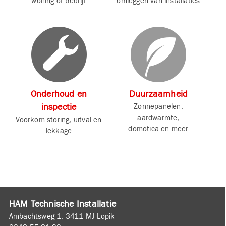
woning of bedrijf
omleggen van installaties
Onderhoud en
Duurzaamheid
inspectie
Zonnepanelen,
aardwarmte,
Voorkom storing, uitval en
domotica en meer
lekkage
HAM Technische Installatie
Ambachtsweg 1, 3411 MJ Lopik