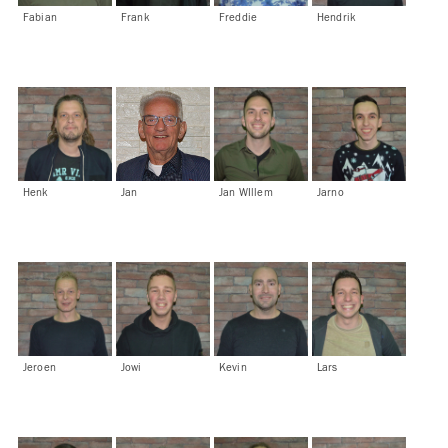
Fabian
Frank
Freddie
Hendrik
Henk
Jan
Jan WIllem
Jarno
Jeroen
Jowi
Kevin
Lars