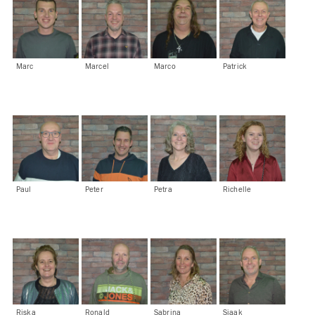
Marc
Marcel
Marco
Patrick
Paul
Peter
Petra
Richelle
Riska
Ronald
Sabrina
Sjaak