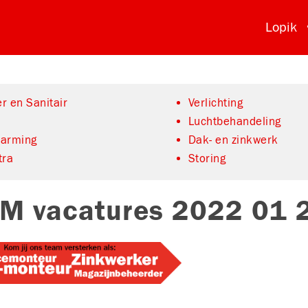
Lopik
r en Sanitair
Verlichting
Luchtbehandeling
warming
Dak- en zinkwerk
tra
Storing
M vacatures 2022 01 