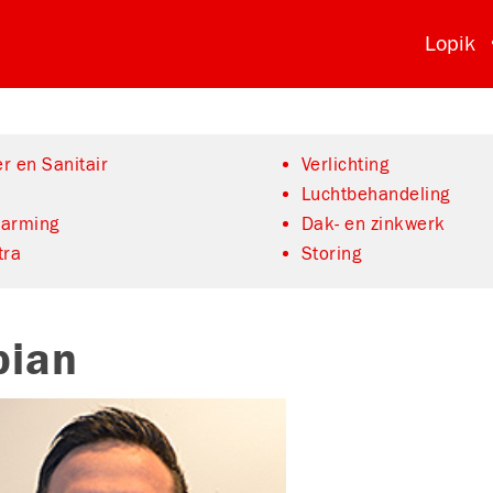
Lopik
r en Sanitair
Verlichting
Luchtbehandeling
warming
Dak- en zinkwerk
tra
Storing
bian