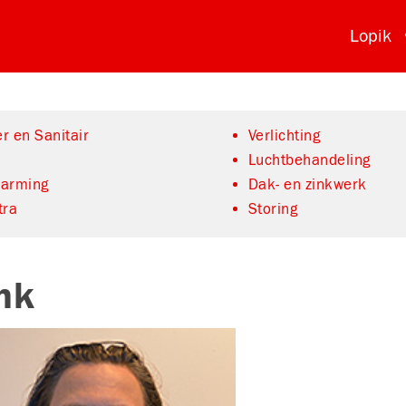
Lopik
r en Sanitair
Verlichting
Luchtbehandeling
warming
Dak- en zinkwerk
tra
Storing
nk